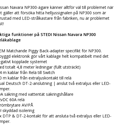
ssan Navara NP300-ägare känner alltför väl till problemet när
t gäller att försöka hitta helljussignalen på NP300 som är
rustad med LED-strålkastare från fabriken, nu är problemet
st!
iktiga funktioner på STEDI Nissan Navara NP300
eläkablage
M Matchande Piggy Back-adapter specifikt för NP300.
byggd elektronik gör vårt kablage helt kompatibelt med det
gativt kopplade systemet
d totalt 4,8 meter ledningar (fullt utsträckt)
4 m kablar från Relä till Switch
0 m kablar från extraljuskontakt till relä
al Deutsch DT-2-anslutning | anslut två extraljus eller LED-
mper.
A säkring med vattentät säkringshållare
vDC 60A relä
trömbrytare AV/PÅ
-skyddad isolering
x DTP & DT-2-kontakt för att ansluta två extraljus eller LED-
mper.