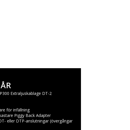
GÅR
P300 Extraljuskablage DT-2
re för infällning
kastare Piggy Back Adapter
T- eller DTP-anslutningar (övergångar