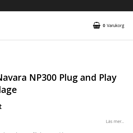
0
Varukorg
Navara NP300 Plug and Play
lage
t
Läs mer...