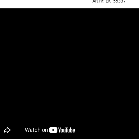
Art.nr: EK155337