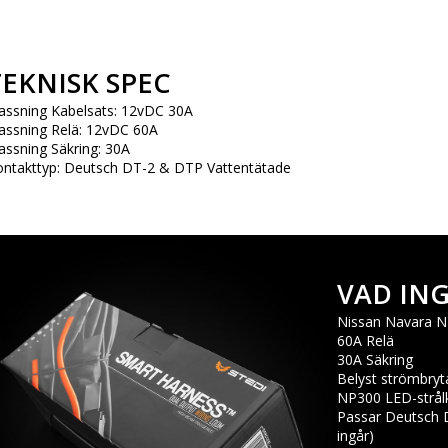
TEKNISK SPEC
assning Kabelsats: 12vDC 30A
assning Relä: 12vDC 60A
assning Säkring: 30A
ntakttyp: Deutsch DT-2 & DTP Vattentätade
VAD IN
Nissan Navara N
60A Relä
30A Säkring
Belyst strömbryta
NP300 LED-strål
Passar Deutsch D
ingår)