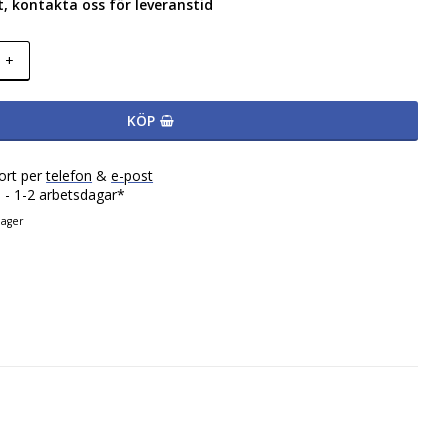
lut, kontakta oss för leveranstid
+
KÖP
ort per
telefon
&
e-post
 - 1-2 arbetsdagar*
lager