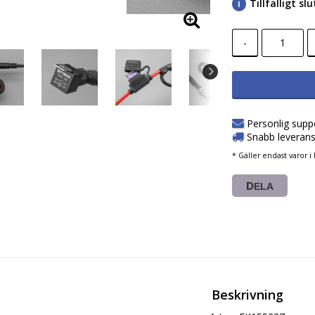
Tillfälligt s
-
Personlig supp
Snabb leverans
* Gäller endast varor i 
DELA
Beskrivning