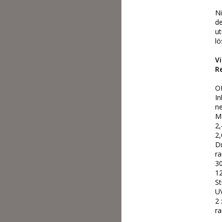
Ni
de
ut
lö
V
R
OE
In
ne
Me
2,
2,
Du
ra
30
12
S
UV
2 
ra