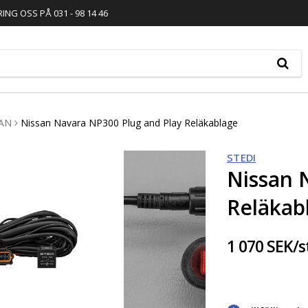
RING OSS PÅ 031 - 98 14 46
AN
Nissan Navara NP300 Plug and Play Reläkablage
STEDI
Nissan 
Reläkab
1 070 SEK/s