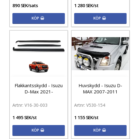
890 SEK/sats
1 280 SEK/st
KÖP
KÖP
Flakkantsskydd - Isuzu
Huvskydd - Isuzu D-
D-Max 2021-
MAX 2007-2011
V16-30-003
V530-154
1 495 SEK/st
1 155 SEK/st
KÖP
KÖP