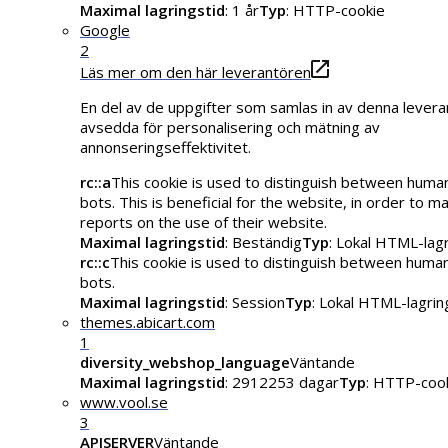
Maximal lagringstid
: 1 år
Typ
: HTTP-cookie
Google
2
Läs mer om den här leverantören
En del av de uppgifter som samlas in av denna levera
avsedda för personalisering och mätning av
annonseringseffektivitet.
rc::a
This cookie is used to distinguish between huma
bots. This is beneficial for the website, in order to ma
reports on the use of their website.
Maximal lagringstid
: Beständig
Typ
: Lokal HTML-lag
rc::c
This cookie is used to distinguish between huma
bots.
Maximal lagringstid
: Session
Typ
: Lokal HTML-lagrin
themes.abicart.com
1
diversity_webshop_language
Väntande
Maximal lagringstid
: 2912253 dagar
Typ
: HTTP-coo
www.vool.se
3
APISERVER
Väntande