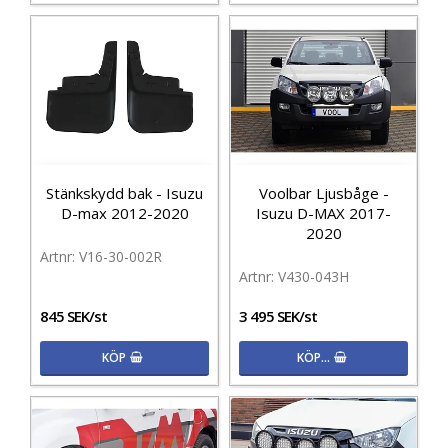
Stänkskydd bak - Isuzu
Voolbar Ljusbåge -
D-max 2012-2020
Isuzu D-MAX 2017-
2020
V16-30-002R
V430-043H
845 SEK/st
3 495 SEK/st
KÖP
KÖP…