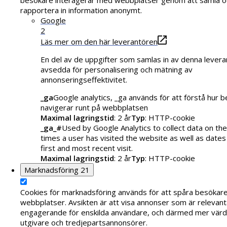
rapportera in information anonymt.
Google
2
Läs mer om den här leverantören
En del av de uppgifter som samlas in av denna levera
avsedda för personalisering och mätning av
annonseringseffektivitet.
_ga
Google analytics, _ga används för att förstå hur 
navigerar runt på webbplatsen
Maximal lagringstid
: 2 år
Typ
: HTTP-cookie
_ga_#
Used by Google Analytics to collect data on th
times a user has visited the website as well as dates
first and most recent visit.
Maximal lagringstid
: 2 år
Typ
: HTTP-cookie
Marknadsföring
21
Cookies för marknadsföring används för att spåra besökar
webbplatser. Avsikten är att visa annonser som är relevant
engagerande för enskilda användare, och därmed mer värde
utgivare och tredjepartsannonsörer.