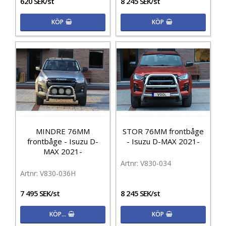
620 SEK/st
8 245 SEK/st
KÖP
KÖP
MINDRE 76MM
STOR 76MM frontbåge
frontbåge - Isuzu D-
- Isuzu D-MAX 2021-
MAX 2021-
V830-034
V830-036H
7 495 SEK/st
8 245 SEK/st
KÖP…
KÖP