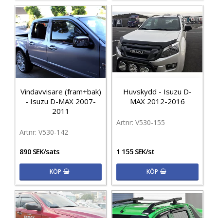
Vindavvisare (fram+bak)
Huvskydd - Isuzu D-
- Isuzu D-MAX 2007-
MAX 2012-2016
2011
V530-155
V530-142
890 SEK/sats
1 155 SEK/st
KÖP
KÖP