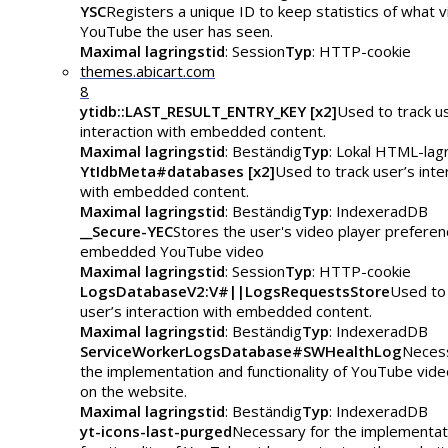
YSC
Registers a unique ID to keep statistics of what 
YouTube the user has seen.
Maximal lagringstid
: Session
Typ
: HTTP-cookie
themes.abicart.com
8
ytidb::LAST_RESULT_ENTRY_KEY [x2]
Used to track u
interaction with embedded content.
Maximal lagringstid
: Beständig
Typ
: Lokal HTML-lag
YtIdbMeta#databases [x2]
Used to track user’s inte
with embedded content.
Maximal lagringstid
: Beständig
Typ
: IndexeradDB
__Secure-YEC
Stores the user's video player preferen
embedded YouTube video
Maximal lagringstid
: Session
Typ
: HTTP-cookie
LogsDatabaseV2:V#||LogsRequestsStore
Used to 
user’s interaction with embedded content.
Maximal lagringstid
: Beständig
Typ
: IndexeradDB
ServiceWorkerLogsDatabase#SWHealthLog
Necess
the implementation and functionality of YouTube vid
on the website.
Maximal lagringstid
: Beständig
Typ
: IndexeradDB
yt-icons-last-purged
Necessary for the implementat