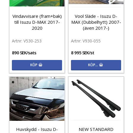
Vindavvisare (fram+bak)
Vool Släde - Isuzu D-
till Isuzu D-MAX 2017-
MAX (Dubbelhytt) 2007-
2020
(även 2017-)
V530-253
V930-055
890 SEK/sats
8 995 SEK/st
KÖP
KÖP…
Huvskydd - Isuzu D-
NEW STANDARD