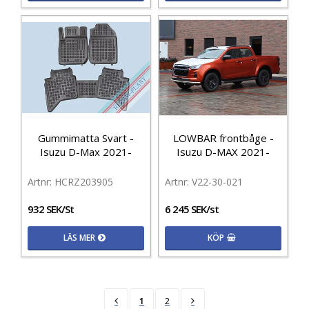
Gummimatta Svart -
LOWBAR frontbåge -
Isuzu D-Max 2021-
Isuzu D-MAX 2021-
HCRZ203905
V22-30-021
932 SEK/St
6 245 SEK/st
LÄS MER
KÖP
1
2