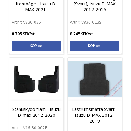
frontbåge - Isuzu D-
[Svart], Isuzu D-MAX
MAX 2021-
2012-2016
V830-035
V830-023S
8 795 SEK/st
8 245 SEK/st
KÖP
KÖP
Stänkskydd fram - Isuzu
Lastrumsmatta Svart -
D-max 2012-2020
Isuzu D-MAX 2012-
2019
V16-30-002F