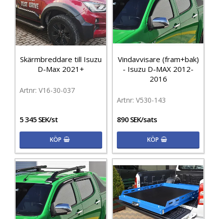
Skärmbreddare till Isuzu
Vindavvisare (fram+bak)
D-Max 2021+
- Isuzu D-MAX 2012-
2016
V16-30-037
V530-143
5 345 SEK/st
890 SEK/sats
KÖP
KÖP