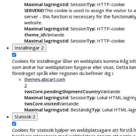
Maximal lagringstid
: Session
Typ
: HTTP-cookie
SERVERID
This cookie is used to assign the visitor to a
server - this function is necessary for the functionalit
website.
Maximal lagringstid
: Session
Typ
: HTTP-cookie
theme_id
Väntande
Maximal lagringstid
: Session
Typ
: HTTP-cookie
Inställningar
2
Cookies för inställningar låter en webbplats komma ihåg in
som ändrar hur webbplatsen fungerar eller visas. Detta kan 
föredraget språk eller regionen du befinner dig i.
themes.abicart.com
2
twsCore.pendingShipmentCountry
Väntande
Maximal lagringstid
: Session
Typ
: Lokal HTML-lagrin
twsCore.visited
Väntande
Maximal lagringstid
: Beständig
Typ
: Lokal HTML-lag
Statistik
2
Cookies för statistik hjälper en webbplatsägare att förstå 
besökare interagerar med webbplatser genom att samla o