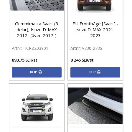
Gummimatta Svart (3
EU Frontbåge [Svart] -
delar), Isuzu D-MAX
Isuzu D-MAX 2021-
2012- (även 2017-)
2023
HCRZ203901
V730-273S
893,75 SEK/st
8 245 SEK/st
KÖP
KÖP