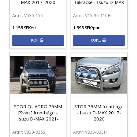
MAX 2017-2020
Takräcke - Isuzu D-MAX
V530-156
V15-30-110H
1 155 SEK/st
1 595 SEK/par
KÖP
KÖP…
STOR QUADRO 76MM
STOR 76MM frontbåge
[Svart] frontbåge -
- Isuzu D-MAX 2017-
Isuzu D-MAX 2021-
2020
V830-035S
V830-033H