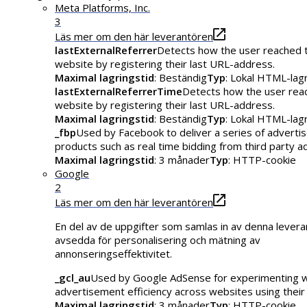
Meta Platforms, Inc.
3
Läs mer om den här leverantören
lastExternalReferrer
Detects how the user reached 
website by registering their last URL-address.
Maximal lagringstid
: Beständig
Typ
: Lokal HTML-lag
lastExternalReferrerTime
Detects how the user rea
website by registering their last URL-address.
Maximal lagringstid
: Beständig
Typ
: Lokal HTML-lag
_fbp
Used by Facebook to deliver a series of advert
products such as real time bidding from third party a
Maximal lagringstid
: 3 månader
Typ
: HTTP-cookie
Google
2
Läs mer om den här leverantören
En del av de uppgifter som samlas in av denna levera
avsedda för personalisering och mätning av
annonseringseffektivitet.
_gcl_au
Used by Google AdSense for experimenting w
advertisement efficiency across websites using their 
Maximal lagringstid
: 3 månader
Typ
: HTTP-cookie