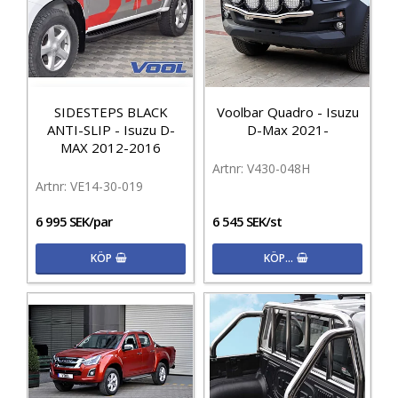
SIDESTEPS BLACK
Voolbar Quadro - Isuzu
ANTI-SLIP - Isuzu D-
D-Max 2021-
MAX 2012-2016
V430-048H
VE14-30-019
6 995 SEK/par
6 545 SEK/st
KÖP
KÖP…