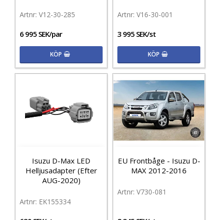
V12-30-285
V16-30-001
6 995 SEK/par
3 995 SEK/st
KÖP
KÖP
Isuzu D-Max LED
EU Frontbåge - Isuzu D-
Helljusadapter (Efter
MAX 2012-2016
AUG-2020)
V730-081
EK155334