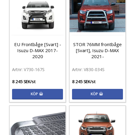
EU Frontbåge [Svart] -
STOR 76MM frontbåge
Isuzu D-MAX 2017-
[Svart], Isuzu D-MAX
2020
2021-
V730-167S
V830-034S
8 245 SEK/st
8 245 SEK/st
KÖP
KÖP