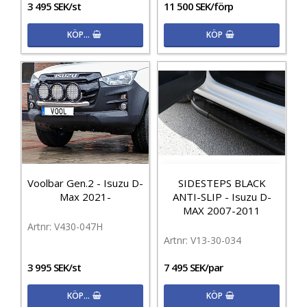
3 495 SEK/st
11 500 SEK/förp
KÖP…
KÖP
Voolbar Gen.2 - Isuzu D-
SIDESTEPS BLACK
Max 2021-
ANTI-SLIP - Isuzu D-
MAX 2007-2011
V430-047H
V13-30-034
3 995 SEK/st
7 495 SEK/par
KÖP…
KÖP