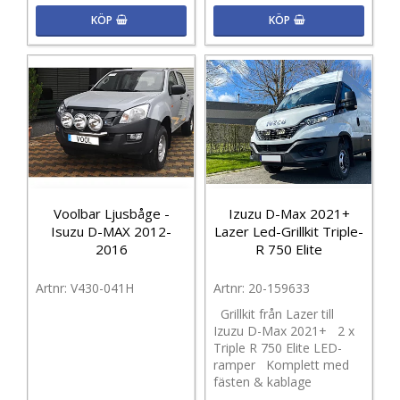
KÖP
KÖP
Voolbar Ljusbåge -
Izuzu D-Max 2021+
Isuzu D-MAX 2012-
Lazer Led-Grillkit Triple-
2016
R 750 Elite
V430-041H
20-159633
Grillkit från Lazer till
Izuzu D-Max 2021+ 2 x
Triple R 750 Elite LED-
ramper Komplett med
fästen & kablage