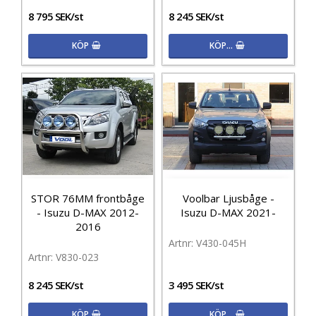
8 795 SEK/st
8 245 SEK/st
KÖP
KÖP…
STOR 76MM frontbåge
Voolbar Ljusbåge -
- Isuzu D-MAX 2012-
Isuzu D-MAX 2021-
2016
V430-045H
V830-023
8 245 SEK/st
3 495 SEK/st
KÖP
KÖP…