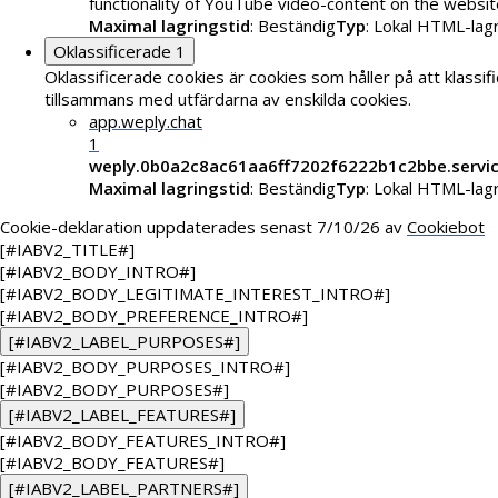
functionality of YouTube video-content on the websit
Maximal lagringstid
: Beständig
Typ
: Lokal HTML-lag
Oklassificerade
1
Oklassificerade cookies är cookies som håller på att klassif
tillsammans med utfärdarna av enskilda cookies.
app.weply.chat
1
weply.0b0a2c8ac61aa6ff7202f6222b1c2bbe.servi
Maximal lagringstid
: Beständig
Typ
: Lokal HTML-lag
Cookie-deklaration uppdaterades senast 7/10/26 av
Cookiebot
[#IABV2_TITLE#]
[#IABV2_BODY_INTRO#]
[#IABV2_BODY_LEGITIMATE_INTEREST_INTRO#]
[#IABV2_BODY_PREFERENCE_INTRO#]
[#IABV2_LABEL_PURPOSES#]
[#IABV2_BODY_PURPOSES_INTRO#]
[#IABV2_BODY_PURPOSES#]
[#IABV2_LABEL_FEATURES#]
[#IABV2_BODY_FEATURES_INTRO#]
[#IABV2_BODY_FEATURES#]
[#IABV2_LABEL_PARTNERS#]