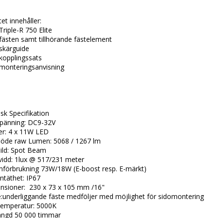
et innehåller:
 Triple-R 750 Elite
 fästen samt tillhörande fästelement
 skärguide
 kopplingssats
 monteringsanvisning
sk Specifikation
spänning: DC9-32V
er: 4 x 11W LED
flöde raw Lumen: 5068 / 1267 lm
ild: Spot Beam
vidd: 1lux @ 517/231 meter
mförbrukning 73W/18W (E-boost resp. E-märkt)
ntäthet: IP67
nsioner: 230 x 73 x 105 mm /16"
:underliggande fäste medföljer med möjlighet för sidomontering
temperatur: 5000K
längd 50 000 timmar