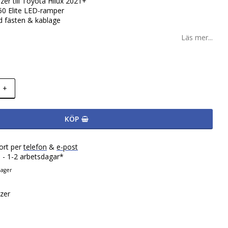
azer till Toyota Hilux 2021+
750 Elite LED-ramper
 fästen & kablage
Läs mer...
+
KÖP
ort per
telefon
&
e-post
 - 1-2 arbetsdagar*
lager
zer