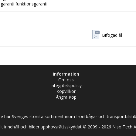
 garanti funktionsgaranti
Bifogad fil
Information
Om oss
Integritetspolicy
Köpvillkor
Ångra Köp
se har Sveriges största sortiment inom frontbågar och transportbilstil
llt innehåll och bilder upphovsrättsskyddat © 2009 -
2026
Niso Tech 