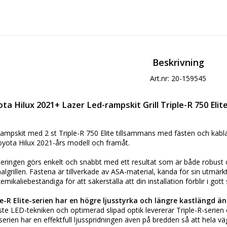
Beskrivning
Art.nr: 20-159545
ta Hilux 2021+ Lazer Led-rampskit Grill Triple-R 750 Eli
ampskit med 2 st Triple-R 750 Elite tillsammans med fästen och kabla
yota Hilux 2021-års modell och framåt.
ringen görs enkelt och snabbt med ett resultat som är både robust oc
nalgrillen. Fästena är tillverkade av ASA-material, kända för sin utmärkt
emikaliebeständiga för att säkerställa att din installation förblir i gott s
le-R Elite-serien har en högre ljusstyrka och längre kastlängd ä
te LED-tekniken och optimerad slipad optik levererar Triple-R-serie
-serien har en effektfull ljusspridningen även på bredden så att hela v