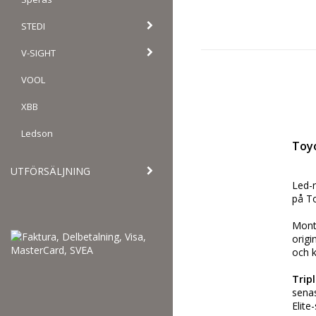
STEDI
V-SIGHT
VOOL
XBB
Ledson
Toyo
UTFÖRSÄLJNING
Led-r
på To
Monte
origi
och k
Trip
senas
Elite