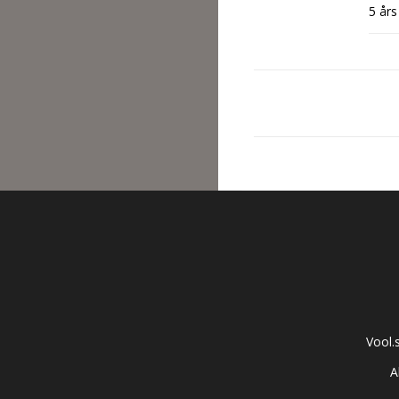
5 års
Vool.
A