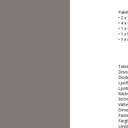
Paket
• 2 x
• 4 x
• 1 x
• 1 x
• 1 x
Tekni
Driv
Diod
Ljus
Ljusb
Räck
Strö
Vätte
Dime
Fäste
Färg
Livs