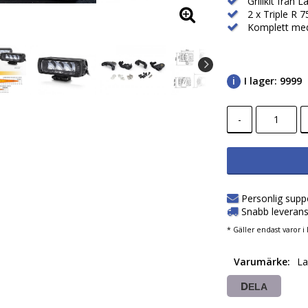
Grillkit från L
2 x Triple R 
Komplett med
I lager: 9999
-
Personlig supp
Snabb leverans
* Gäller endast varor i 
Varumärke
La
DELA