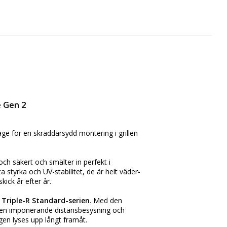
te Gen 2
ge för en skräddarsydd montering i grillen
h säkert och smälter in perfekt i
a styrka och UV-stabilitet, de är helt väder-
kick år efter år.
n Triple-R Standard-serien
. Med den
n en imponerande distansbesysning och
ägen lyses upp långt framåt.