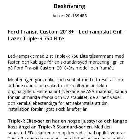
Beskrivning
Art.nr: 20-159488
Ford Transit Custom 2018+ - Led-rampskit Grill -
Lazer Triple-R 750 Elite
Led-rampskit med 2 st Triple-R 750 Elite tillsammans med
fästen och kablage för en skräddarsydd montering i grillen
på Ford Transit Custom 2018-års modell och framåt.
Monteringen görs enkelt och snabbt med ett resultat som
är både robust och säkert och smälter in perfekt i
originalgrillen. Fästena är tillverkade av ASA-material, kända
för sin utmärkta styrka och UV-stabilitet, de är helt väder-
och kemikaliebeständiga för att säkerställa att din
installation förblir i gott skick år efter år.
Triple-R Elite-serien har en högre ljusstyrka och längre
kastlängd än Triple-R Standard-serien
. Med den
senaste LED-tekniken och optimerad slipad optik levererar
Triple-R-serien en imponerande distansbesysning och Elite-