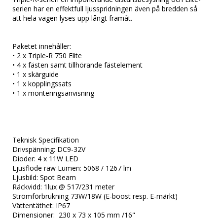
serien har en effektfull ljusspridningen även på bredden så
att hela vägen lyses upp långt framåt.
Paketet innehåller:
• 2 x Triple-R 750 Elite
• 4 x fästen samt tillhörande fästelement
• 1 x skärguide
• 1 x kopplingssats
• 1 x monteringsanvisning
Teknisk Specifikation
Drivspänning: DC9-32V
Dioder: 4 x 11W LED
Ljusflöde raw Lumen: 5068 / 1267 lm
Ljusbild: Spot Beam
Räckvidd: 1lux @ 517/231 meter
Strömförbrukning 73W/18W (E-boost resp. E-märkt)
Vättentäthet: IP67
Dimensioner: 230 x 73 x 105 mm /16"