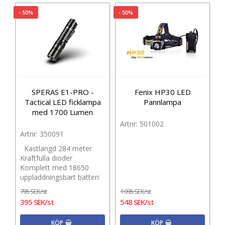
- 50%
- 50%
SPERAS E1-PRO -
Fenix HP30 LED
Tactical LED ficklampa
Pannlampa
med 1700 Lumen
501002
350091
Kastlängd 284 meter
Kraftfulla dioder
Komplett med 18650
uppladdningsbart batteri
795 SEK/st
1 095 SEK/st
395 SEK/st
548 SEK/st
KÖP
KÖP