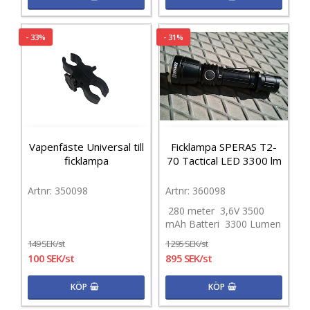
- 33%
- 31%
Vapenfäste Universal till
Ficklampa SPERAS T2-
ficklampa
70 Tactical LED 3300 lm
350098
360098
280 meter 3,6V 3500
mAh Batteri 3300 Lumen
149 SEK/st
1 295 SEK/st
100 SEK/st
895 SEK/st
KÖP
KÖP