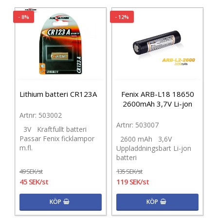
- 8%
- 12%
Lithium batteri CR123A
Fenix ARB-L18 18650
2600mAh 3,7V Li-jon
503002
503007
3V Kraftfullt batteri
Passar Fenix ficklampor
2600 mAh 3,6V
m.fl.
Uppladdningsbart Li-jon
batteri
49 SEK/st
135 SEK/st
45 SEK/st
119 SEK/st
KÖP
KÖP