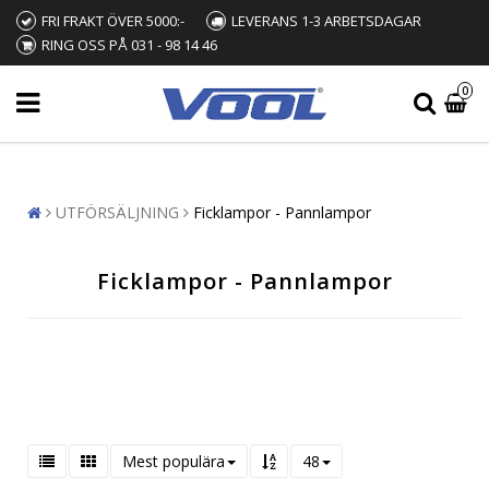
FRI FRAKT ÖVER 5000:-
LEVERANS 1-3 ARBETSDAGAR
RING OSS PÅ 031 - 98 14 46
0
UTFÖRSÄLJNING
Ficklampor - Pannlampor
Ficklampor - Pannlampor
Mest populära
48