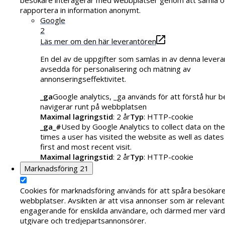
rapportera in information anonymt.
Google
2
Läs mer om den här leverantören
En del av de uppgifter som samlas in av denna levera
avsedda för personalisering och mätning av
annonseringseffektivitet.
_ga
Google analytics, _ga används för att förstå hur 
navigerar runt på webbplatsen
Maximal lagringstid
: 2 år
Typ
: HTTP-cookie
_ga_#
Used by Google Analytics to collect data on th
times a user has visited the website as well as dates
first and most recent visit.
Maximal lagringstid
: 2 år
Typ
: HTTP-cookie
Marknadsföring
21
Cookies för marknadsföring används för att spåra besökar
webbplatser. Avsikten är att visa annonser som är relevant
engagerande för enskilda användare, och därmed mer värde
utgivare och tredjepartsannonsörer.