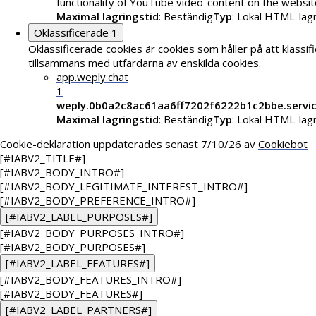
functionality of YouTube video-content on the websit
Maximal lagringstid
: Beständig
Typ
: Lokal HTML-lag
Oklassificerade
1
Oklassificerade cookies är cookies som håller på att klassif
tillsammans med utfärdarna av enskilda cookies.
app.weply.chat
1
weply.0b0a2c8ac61aa6ff7202f6222b1c2bbe.servi
Maximal lagringstid
: Beständig
Typ
: Lokal HTML-lag
Cookie-deklaration uppdaterades senast 7/10/26 av
Cookiebot
[#IABV2_TITLE#]
[#IABV2_BODY_INTRO#]
[#IABV2_BODY_LEGITIMATE_INTEREST_INTRO#]
[#IABV2_BODY_PREFERENCE_INTRO#]
[#IABV2_LABEL_PURPOSES#]
[#IABV2_BODY_PURPOSES_INTRO#]
[#IABV2_BODY_PURPOSES#]
[#IABV2_LABEL_FEATURES#]
[#IABV2_BODY_FEATURES_INTRO#]
[#IABV2_BODY_FEATURES#]
[#IABV2_LABEL_PARTNERS#]