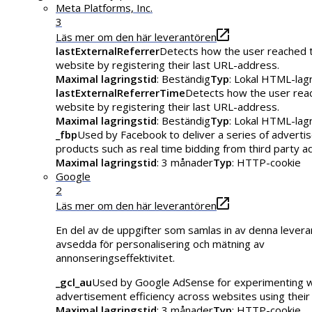
Meta Platforms, Inc.
3
Läs mer om den här leverantören
lastExternalReferrer
Detects how the user reached 
website by registering their last URL-address.
Maximal lagringstid
: Beständig
Typ
: Lokal HTML-lag
lastExternalReferrerTime
Detects how the user rea
website by registering their last URL-address.
Maximal lagringstid
: Beständig
Typ
: Lokal HTML-lag
_fbp
Used by Facebook to deliver a series of advert
products such as real time bidding from third party a
Maximal lagringstid
: 3 månader
Typ
: HTTP-cookie
Google
2
Läs mer om den här leverantören
En del av de uppgifter som samlas in av denna levera
avsedda för personalisering och mätning av
annonseringseffektivitet.
_gcl_au
Used by Google AdSense for experimenting w
advertisement efficiency across websites using their 
Maximal lagringstid
: 3 månader
Typ
: HTTP-cookie