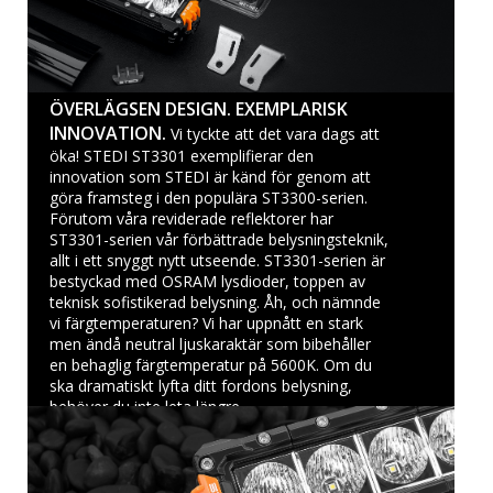
ÖVERLÄGSEN DESIGN. EXEMPLARISK
INNOVATION.
Vi tyckte att det vara dags att
öka! STEDI ST3301 exemplifierar den
innovation som STEDI är känd för genom att
göra framsteg i den populära ST3300-serien.
Förutom våra reviderade reflektorer har
ST3301-serien vår förbättrade belysningsteknik,
allt i ett snyggt nytt utseende. ST3301-serien är
bestyckad med OSRAM lysdioder, toppen av
teknisk sofistikerad belysning. Åh, och nämnde
vi färgtemperaturen? Vi har uppnått en stark
men ändå neutral ljuskaraktär som bibehåller
en behaglig färgtemperatur på 5600K. Om du
ska dramatiskt lyfta ditt fordons belysning,
behöver du inte leta längre.