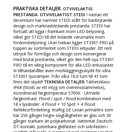
PRAKTISKA DETALJER.
OTVIVELAKTIG
PRESTANDA. OTVIVELAKTIGT STEDI
I nästan ett
decennium har namnet STEDI stått för banbrytande
design och marknadsledande prestanda. STEDI har
fortsatt att ligga i framkant inom LED-belysning,
vilket gör STEDI till det ledande varumärke inom
fordonsbelysning. Utan tvekan ligger ST3301 PRO på
toppen av sortimentet som STEDI erbjuder. Ett rent
uttryck för förmåga och design som konvergerar
med brutal prestanda, vilket gör den helt nya ST3301
PRO till en viktig komponent för alla LED-entusiaster.
Vi tillhandahåller även mörkläggningsskydd för våra
ST3301 ljusramper. Från våra 18,6 tum till 41 tum
finns det skydd!
TEKNISKA DETALJER
Täthetsklass
IP68 (Stöds av ett intyg om överensstämmelse),
Koordinerad färgtemperatur 5700K - Utmärkt
färgkontrast. Flood / spot / flood kombination med
18 x lysdioder. 4 Flood + 10 Spot + 4 Flood
Reflektorfördelning. Kraftig GE Lexan primärlins som
har 250 gånger högre slagtåligheten än glas och 30
gånger starkare än polykarbonat. Vattentät Deutsch
DT-kontakt. Justerbara glidfästen och sidofästen i