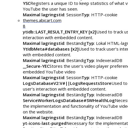
YSC
Registers a unique ID to keep statistics of what 
YouTube the user has seen.
Maximal lagringstid
: Session
Typ
: HTTP-cookie
themes.abicart.com
8
ytidb::LAST_RESULT_ENTRY_KEY [x2]
Used to track u
interaction with embedded content.
Maximal lagringstid
: Beständig
Typ
: Lokal HTML-lag
YtIdbMeta#databases [x2]
Used to track user’s inte
with embedded content.
Maximal lagringstid
: Beständig
Typ
: IndexeradDB
__Secure-YEC
Stores the user's video player preferen
embedded YouTube video
Maximal lagringstid
: Session
Typ
: HTTP-cookie
LogsDatabaseV2:V#||LogsRequestsStore
Used to 
user’s interaction with embedded content.
Maximal lagringstid
: Beständig
Typ
: IndexeradDB
ServiceWorkerLogsDatabase#SWHealthLog
Necess
the implementation and functionality of YouTube vid
on the website.
Maximal lagringstid
: Beständig
Typ
: IndexeradDB
yt-icons-last-purged
Necessary for the implementat