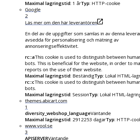
Maximal lagringstid
: 1 år
Typ
: HTTP-cookie
Google
2
Läs mer om den här leverantören
En del av de uppgifter som samlas in av denna levera
avsedda för personalisering och mätning av
annonseringseffektivitet.
rc::a
This cookie is used to distinguish between huma
bots. This is beneficial for the website, in order to ma
reports on the use of their website.
Maximal lagringstid
: Beständig
Typ
: Lokal HTML-lag
rc::c
This cookie is used to distinguish between huma
bots.
Maximal lagringstid
: Session
Typ
: Lokal HTML-lagrin
themes.abicart.com
1
diversity_webshop_language
Väntande
Maximal lagringstid
: 2912253 dagar
Typ
: HTTP-coo
www.vool.se
3
APISERVER
Väntande