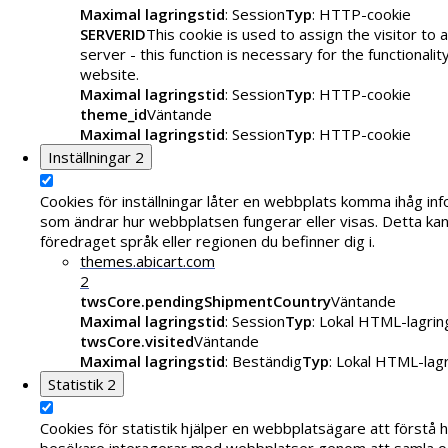
Maximal lagringstid
: Session
Typ
: HTTP-cookie
SERVERID
This cookie is used to assign the visitor to a
server - this function is necessary for the functionalit
website.
Maximal lagringstid
: Session
Typ
: HTTP-cookie
theme_id
Väntande
Maximal lagringstid
: Session
Typ
: HTTP-cookie
Inställningar
2
Cookies för inställningar låter en webbplats komma ihåg in
som ändrar hur webbplatsen fungerar eller visas. Detta kan 
föredraget språk eller regionen du befinner dig i.
themes.abicart.com
2
twsCore.pendingShipmentCountry
Väntande
Maximal lagringstid
: Session
Typ
: Lokal HTML-lagrin
twsCore.visited
Väntande
Maximal lagringstid
: Beständig
Typ
: Lokal HTML-lag
Statistik
2
Cookies för statistik hjälper en webbplatsägare att förstå 
besökare interagerar med webbplatser genom att samla o