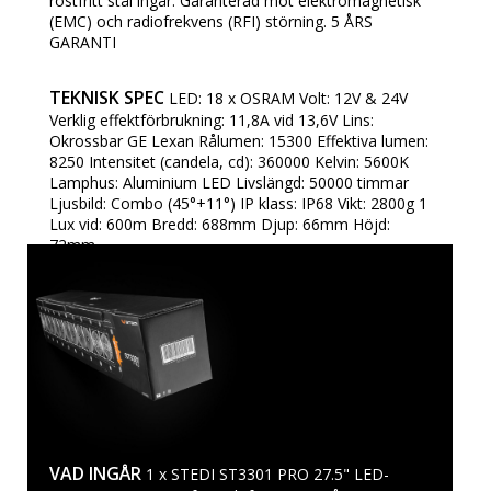
rostfritt stål ingår. Garanterad mot elektromagnetisk
(EMC) och radiofrekvens (RFI) störning. 5 ÅRS
GARANTI
TEKNISK SPEC
LED: 18 x OSRAM Volt: 12V & 24V
Verklig effektförbrukning: 11,8A vid 13,6V Lins:
Okrossbar GE Lexan Rålumen: 15300 Effektiva lumen:
8250 Intensitet (candela, cd): 360000 Kelvin: 5600K
Lamphus: Aluminium LED Livslängd: 50000 timmar
Ljusbild: Combo (45°+11°) IP klass: IP68 Vikt: 2800g 1
Lux vid: 600m Bredd: 688mm Djup: 66mm Höjd:
72mm
VAD INGÅR
1 x STEDI ST3301 PRO 27.5" LED-