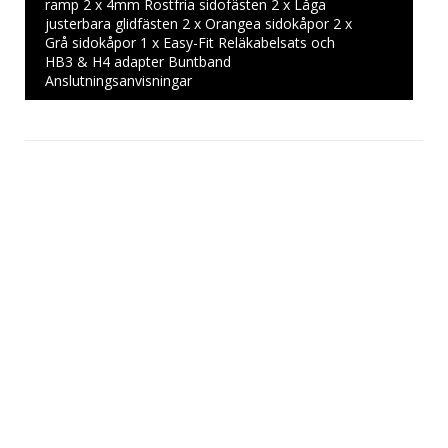
ramp 2 x 4mm Rostfria sidofästen 2 x Låga
justerbara glidfästen 2 x Orangea sidokåpor 2 x
Grå sidokåpor 1 x Easy-Fit Reläkabelsats och
HB3 & H4 adapter Buntband
Anslutningsanvisningar