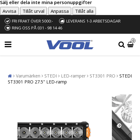
Sälj eller dela inte mina personuppgifter
Avvisa
Tillåt urval
Anpassa
Tillåt alla
FRI FRAKT ÖVER 5000:-
LEVERANS 1-3 ARBETSDAGAR
RING OSS PÅ 031 - 98 14 46
0
Varumärken
STEDI
LED-ramper
ST3301 PRO
STEDI
ST3301 PRO 27.5" LED-ramp