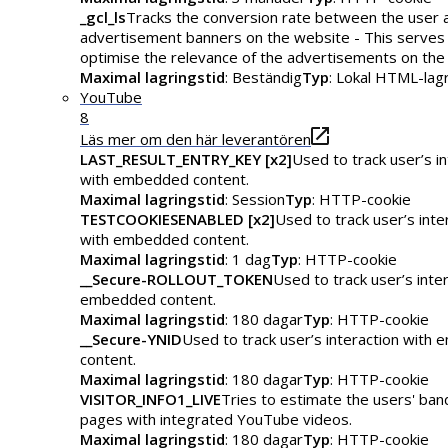
_gcl_ls
Tracks the conversion rate between the user 
advertisement banners on the website - This serves
optimise the relevance of the advertisements on the
Maximal lagringstid
: Beständig
Typ
: Lokal HTML-lag
YouTube
8
Läs mer om den här leverantören
LAST_RESULT_ENTRY_KEY [x2]
Used to track user’s in
with embedded content.
Maximal lagringstid
: Session
Typ
: HTTP-cookie
TESTCOOKIESENABLED [x2]
Used to track user’s inte
with embedded content.
Maximal lagringstid
: 1 dag
Typ
: HTTP-cookie
__Secure-ROLLOUT_TOKEN
Used to track user’s inte
embedded content.
Maximal lagringstid
: 180 dagar
Typ
: HTTP-cookie
__Secure-YNID
Used to track user’s interaction with
content.
Maximal lagringstid
: 180 dagar
Typ
: HTTP-cookie
VISITOR_INFO1_LIVE
Tries to estimate the users' ba
pages with integrated YouTube videos.
Maximal lagringstid
: 180 dagar
Typ
: HTTP-cookie