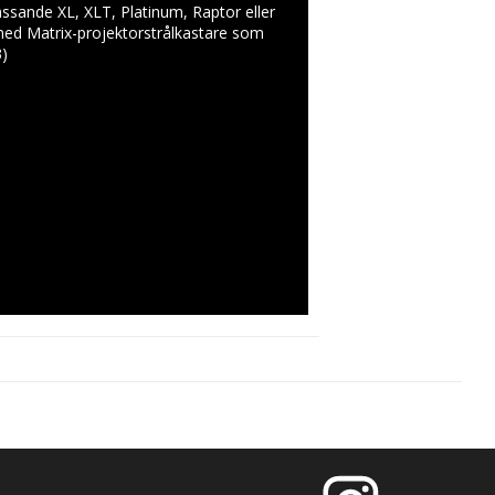
ssande XL, XLT, Platinum, Raptor eller
ed Matrix-projektorstrålkastare som
3)