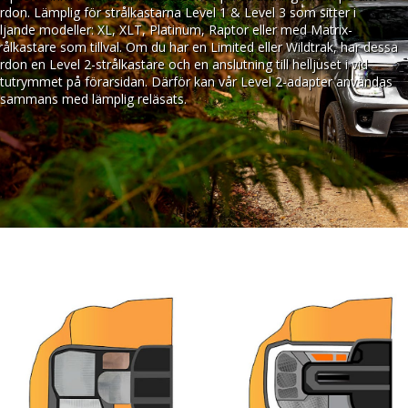
rdon. Lämplig för strålkastarna Level 1 & Level 3 som sitter i
ljande modeller: XL, XLT, Platinum, Raptor eller med Matrix-
rålkastare som tillval. Om du har en Limited eller Wildtrak, har dessa
rdon en Level 2-strålkastare och en anslutning till helljuset i vid
tutrymmet på förarsidan. Därför kan vår Level 2-adapter användas
llsammans med lämplig reläsats.