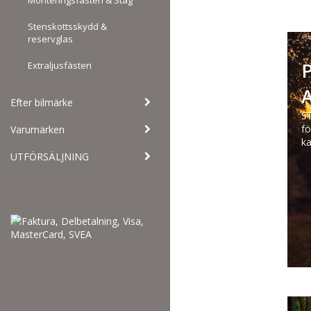
Stenskottsskydd &
reservglas
Extraljusfästen
Efter bilmärke
ST
fö
Varumärken
ka
UTFÖRSÄLJNING