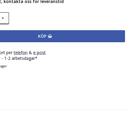
lut, kontakta oss för leveranstid
+
KÖP
ort per
telefon
&
e-post
 - 1-2 arbetsdagar*
lager