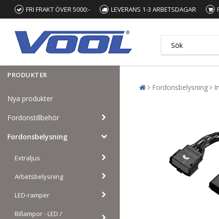
FRI FRAKT ÖVER 5000:-
LEVERANS 1-3 ARBETSDAGAR
PRODUKTER
Fordonsbelysning
I
Nya produkter
Fordonstillbehör
Fordonsbelysning
Extraljus
Arbetsbelysning
LED-ramper
Billampor - LED /