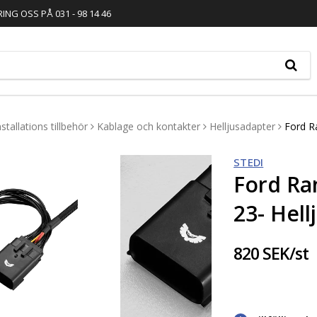
RING OSS PÅ 031 - 98 14 46
nstallations tillbehör
Kablage och kontakter
Helljusadapter
Ford R
STEDI
Ford Ra
23- Hell
820 SEK/st