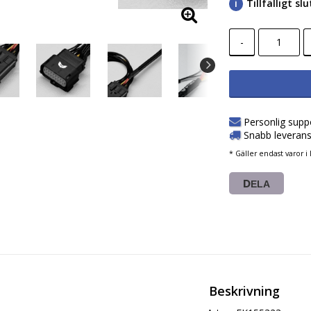
Tillfälligt s
-
Personlig supp
Snabb leverans
* Gäller endast varor i 
DELA
Beskrivning