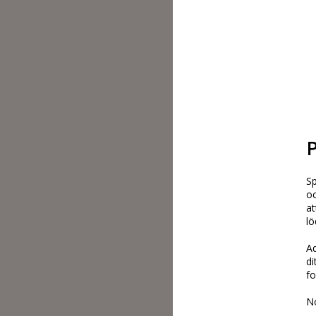
Sp
oc
at
lö
Ad
di
f
No