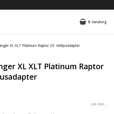
0
Varukorg
Din varukorg är tom
anger XL XLT Platinum Raptor 23- Helljusadapter
nger XL XLT Platinum Raptor
jusadapter
Läs mer...