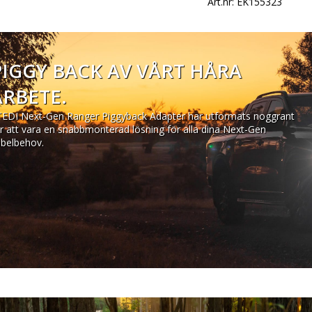
Art.nr: EK155323
PIGGY BACK AV VÅRT HÅRA
ARBETE.
EDI Next-Gen Ranger Piggyback Adapter har utformats noggrant
r att vara en snabbmonterad lösning för alla dina Next-Gen
belbehov.