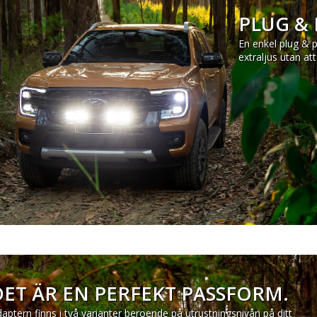
PLUG & 
En enkel plug & p
extraljus utan att
DET ÄR EN PERFEKT PASSFORM.
aptern finns i två varianter beroende på utrustningsnivån på ditt