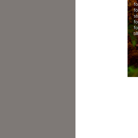
fo
fö
st
fo
fo
ti