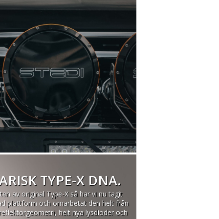
RISK TYPE-X DNA.
ten av original Type-X så har vi nu tagit
d plattform och omarbetat den helt från
reflektorgeometri, helt nya lysdioder och