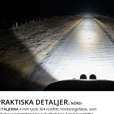
PRAKTISKA DETALJER.
NÖRD-
ETALJERNA
4 mm tjock 304 rostfritt monteringsfäste, som
kluderar gummidämpare och ytterligare 3 mm överplatta.