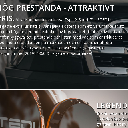
HÖG PRESTANDA - ATTRAKTIVT
RIS.
Vi välkomnar den helt nya Type-X Sport 7" - STEDI:s
lligaste extraljus hittills. Vår själva existens som ett varumärke är att
bjuda högpresterande extraljus av hög kvalitet till attraktiva priser.
mför byggkvalitet, prestanda och listan med vad som är inkluderat
ed andra erbjudanden på marknaden och du kommer att dra
utsatsen att vår Type-X Sport är enastående. (Registrerat
signnummer 201914860 & registrerat varumärke).
LEGENDA
Tre år sedan star
en redan bepröva
grunden. Helt ny 