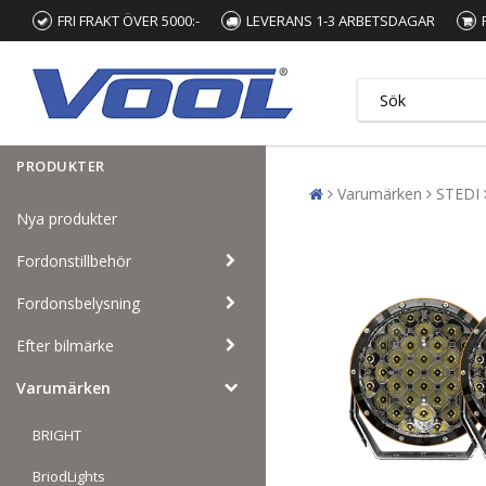
FRI FRAKT ÖVER 5000:-
LEVERANS 1-3 ARBETSDAGAR
PRODUKTER
Varumärken
STEDI
Nya produkter
Fordonstillbehör
Fordonsbelysning
Efter bilmärke
Varumärken
BRIGHT
BriodLights