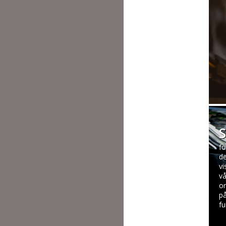
fö
de
vi
vå
or
på
fu