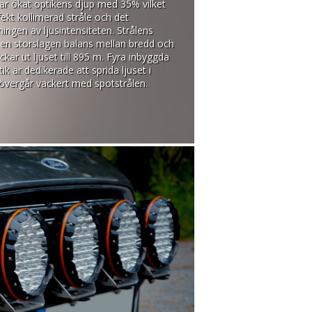
 har ökat optikens djup med 35% vilket
ekt kollimerad stråle och det
ningen av ljusintensiteten. Strålens
en storslagen balans mellan bredd och
ckar ut ljuset till 895 m. Fyra inbyggda
k är dedikerade att sprida ljuset i
vergår vackert med spotstrålen.