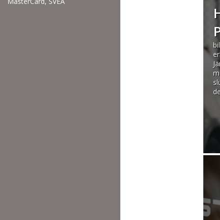
P
bi
er
Jä
m
sl
de