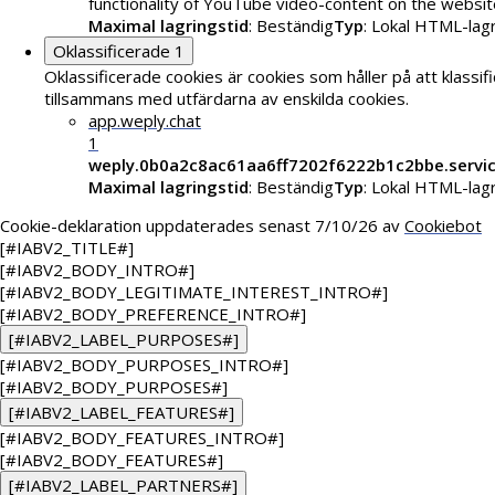
functionality of YouTube video-content on the websit
Maximal lagringstid
: Beständig
Typ
: Lokal HTML-lag
Oklassificerade
1
Oklassificerade cookies är cookies som håller på att klassif
tillsammans med utfärdarna av enskilda cookies.
app.weply.chat
1
weply.0b0a2c8ac61aa6ff7202f6222b1c2bbe.servi
Maximal lagringstid
: Beständig
Typ
: Lokal HTML-lag
Cookie-deklaration uppdaterades senast 7/10/26 av
Cookiebot
[#IABV2_TITLE#]
[#IABV2_BODY_INTRO#]
[#IABV2_BODY_LEGITIMATE_INTEREST_INTRO#]
[#IABV2_BODY_PREFERENCE_INTRO#]
[#IABV2_LABEL_PURPOSES#]
[#IABV2_BODY_PURPOSES_INTRO#]
[#IABV2_BODY_PURPOSES#]
[#IABV2_LABEL_FEATURES#]
[#IABV2_BODY_FEATURES_INTRO#]
[#IABV2_BODY_FEATURES#]
[#IABV2_LABEL_PARTNERS#]