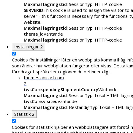
Maximal lagringstid
: Session
Typ
: HTTP-cookie
SERVERID
This cookie is used to assign the visitor to a
server - this function is necessary for the functionalit
website.
Maximal lagringstid
: Session
Typ
: HTTP-cookie
theme_id
Väntande
Maximal lagringstid
: Session
Typ
: HTTP-cookie
Inställningar
2
Cookies för inställningar låter en webbplats komma ihåg in
som ändrar hur webbplatsen fungerar eller visas. Detta kan 
föredraget språk eller regionen du befinner dig i.
themes.abicart.com
2
twsCore.pendingShipmentCountry
Väntande
Maximal lagringstid
: Session
Typ
: Lokal HTML-lagrin
twsCore.visited
Väntande
Maximal lagringstid
: Beständig
Typ
: Lokal HTML-lag
Statistik
2
Cookies för statistik hjälper en webbplatsägare att förstå 
besökare interagerar med webbplatser genom att samla o