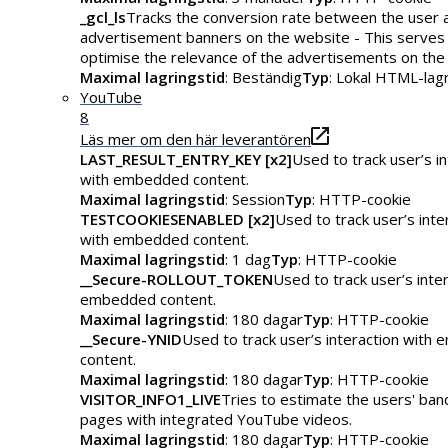
_gcl_ls
Tracks the conversion rate between the user 
advertisement banners on the website - This serves
optimise the relevance of the advertisements on the
Maximal lagringstid
: Beständig
Typ
: Lokal HTML-lag
YouTube
8
Läs mer om den här leverantören
LAST_RESULT_ENTRY_KEY [x2]
Used to track user’s in
with embedded content.
Maximal lagringstid
: Session
Typ
: HTTP-cookie
TESTCOOKIESENABLED [x2]
Used to track user’s inte
with embedded content.
Maximal lagringstid
: 1 dag
Typ
: HTTP-cookie
__Secure-ROLLOUT_TOKEN
Used to track user’s inte
embedded content.
Maximal lagringstid
: 180 dagar
Typ
: HTTP-cookie
__Secure-YNID
Used to track user’s interaction with
content.
Maximal lagringstid
: 180 dagar
Typ
: HTTP-cookie
VISITOR_INFO1_LIVE
Tries to estimate the users' ba
pages with integrated YouTube videos.
Maximal lagringstid
: 180 dagar
Typ
: HTTP-cookie