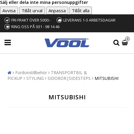
Sälj eller dela inte mina personuppgifter
Avvisa
Tillåt urval
Anpassa
Tillåt alla
FRI FRAKT ÖVER 5000:-
LEVERANS 1-3 ARBETSDAGAR
RING OSS PÅ 031 - 98 14 46
0
Fordonstillbehör
TRANSPORTBIL &
PICKUP
STYLING
SIDORÖR|SIDESTEPS
MITSUBISHI
MITSUBISHI