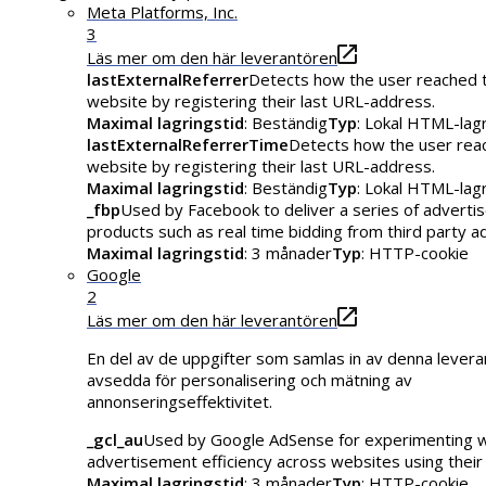
Meta Platforms, Inc.
3
Läs mer om den här leverantören
lastExternalReferrer
Detects how the user reached 
website by registering their last URL-address.
Maximal lagringstid
: Beständig
Typ
: Lokal HTML-lag
lastExternalReferrerTime
Detects how the user rea
website by registering their last URL-address.
Maximal lagringstid
: Beständig
Typ
: Lokal HTML-lag
_fbp
Used by Facebook to deliver a series of advert
products such as real time bidding from third party a
Maximal lagringstid
: 3 månader
Typ
: HTTP-cookie
Google
2
Läs mer om den här leverantören
En del av de uppgifter som samlas in av denna levera
avsedda för personalisering och mätning av
annonseringseffektivitet.
_gcl_au
Used by Google AdSense for experimenting w
advertisement efficiency across websites using their 
Maximal lagringstid
: 3 månader
Typ
: HTTP-cookie