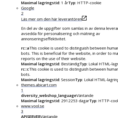
Maximal lagringstid
: 1 år
Typ
: HTTP-cookie
Google
2
Läs mer om den här leverantören
En del av de uppgifter som samlas in av denna levera
avsedda för personalisering och mätning av
annonseringseffektivitet.
rc::a
This cookie is used to distinguish between huma
bots. This is beneficial for the website, in order to ma
reports on the use of their website.
Maximal lagringstid
: Beständig
Typ
: Lokal HTML-lag
rc::c
This cookie is used to distinguish between huma
bots.
Maximal lagringstid
: Session
Typ
: Lokal HTML-lagrin
themes.abicart.com
1
diversity_webshop_language
Väntande
Maximal lagringstid
: 2912253 dagar
Typ
: HTTP-coo
www.vool.se
3
APISERVER
Väntande