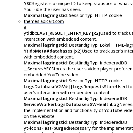
YSC
Registers a unique ID to keep statistics of what 
YouTube the user has seen.
Maximal lagringstid
: Session
Typ
: HTTP-cookie
themes.abicart.com
8
ytidb::LAST_RESULT_ENTRY_KEY [x2]
Used to track u
interaction with embedded content.
Maximal lagringstid
: Beständig
Typ
: Lokal HTML-lag
YtIdbMeta#databases [x2]
Used to track user’s inte
with embedded content.
Maximal lagringstid
: Beständig
Typ
: IndexeradDB
__Secure-YEC
Stores the user's video player preferen
embedded YouTube video
Maximal lagringstid
: Session
Typ
: HTTP-cookie
LogsDatabaseV2:V#||LogsRequestsStore
Used to 
user’s interaction with embedded content.
Maximal lagringstid
: Beständig
Typ
: IndexeradDB
ServiceWorkerLogsDatabase#SWHealthLog
Necess
the implementation and functionality of YouTube vid
on the website.
Maximal lagringstid
: Beständig
Typ
: IndexeradDB
yt-icons-last-purged
Necessary for the implementat