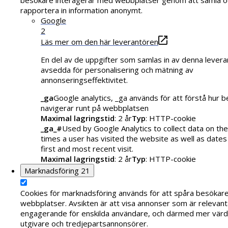
rapportera in information anonymt.
Google
2
Läs mer om den här leverantören
En del av de uppgifter som samlas in av denna levera
avsedda för personalisering och mätning av
annonseringseffektivitet.
_ga
Google analytics, _ga används för att förstå hur 
navigerar runt på webbplatsen
Maximal lagringstid
: 2 år
Typ
: HTTP-cookie
_ga_#
Used by Google Analytics to collect data on th
times a user has visited the website as well as dates
first and most recent visit.
Maximal lagringstid
: 2 år
Typ
: HTTP-cookie
Marknadsföring
21
Cookies för marknadsföring används för att spåra besökar
webbplatser. Avsikten är att visa annonser som är relevant
engagerande för enskilda användare, och därmed mer värde
utgivare och tredjepartsannonsörer.