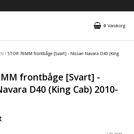
0
Varukorg
AN
STOR 76MM frontbåge [Svart] - Nissan Navara D40 (King
MM frontbåge [Svart] -
Navara D40 (King Cab) 2010-
t
Läs mer...