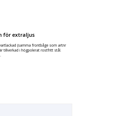
 för extraljus
svartlackad (samma frontbåge som artnr
illverkad i högpolerat rostfritt stål.
.