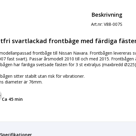
Beskrivning
Art.nr: V88-007S
tfri svartlackad frontbåge med färdiga fästen
modellanpassad frontbåge till Nissan Navara. Frontbågen levereras 
07 fast svart). Passar årsmodell 2010 till och med 2015. Frontbågen är t
bågen har färdiga svetsade fästen för 3 st extraljus (maxbredd Ø225)
bågen sitter stabilt utan risk för vibrationer.
ns diameter är 76mm.
Ca 45 min
Specifikationer