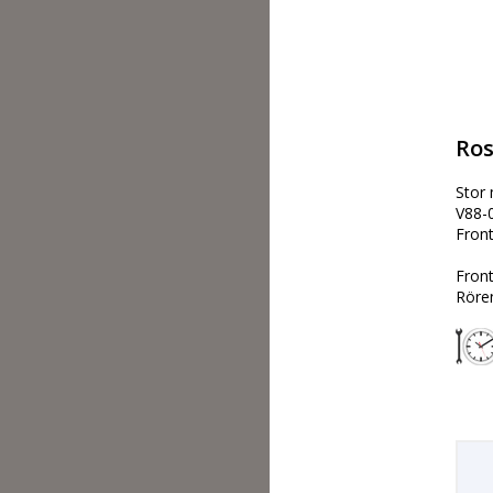
Ros
Stor 
V88-0
Front
Front
Röre