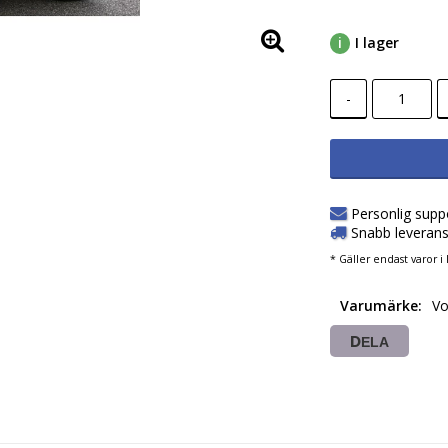
I lager
-
Personlig supp
Snabb leverans
* Gäller endast varor i 
Varumärke
Vo
DELA