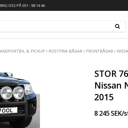
RING OSS PÅ 031 - 98 14 46
ANSPORTBIL & PICKUP
ROSTFRIA BÅGAR
FRONTBÅGAR
NISS
STOR 76
Nissan 
2015
8 245 SEK/s