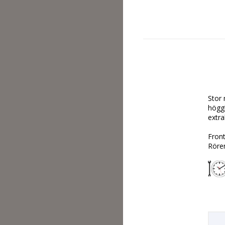
Stor 
höggl
extra
Front
Röre