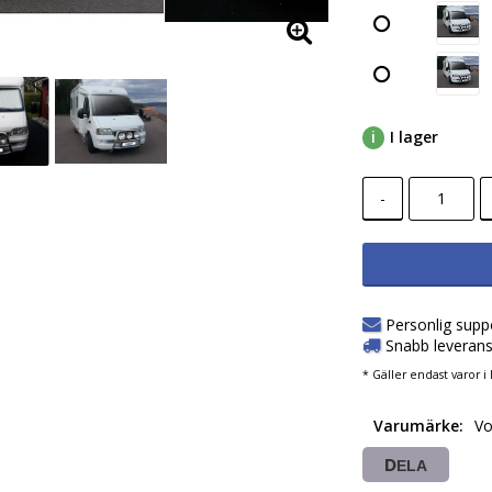
I lager
-
Personlig supp
Snabb leverans
* Gäller endast varor i 
Varumärke
Vo
DELA