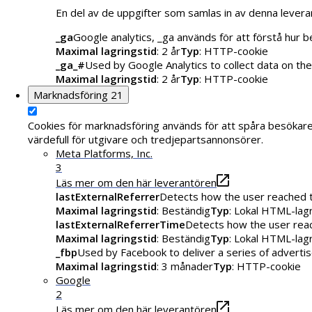
En del av de uppgifter som samlas in av denna levera
_ga
Google analytics, _ga används för att förstå hur
Maximal lagringstid
: 2 år
Typ
: HTTP-cookie
_ga_#
Used by Google Analytics to collect data on the
Maximal lagringstid
: 2 år
Typ
: HTTP-cookie
Marknadsföring
21
Cookies för marknadsföring används för att spåra besökar
värdefull för utgivare och tredjepartsannonsörer.
Meta Platforms, Inc.
3
Läs mer om den här leverantören
lastExternalReferrer
Detects how the user reached t
Maximal lagringstid
: Beständig
Typ
: Lokal HTML-lag
lastExternalReferrerTime
Detects how the user reac
Maximal lagringstid
: Beständig
Typ
: Lokal HTML-lag
_fbp
Used by Facebook to deliver a series of advertis
Maximal lagringstid
: 3 månader
Typ
: HTTP-cookie
Google
2
Läs mer om den här leverantören