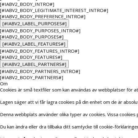
[#IABV2_BODY_INTRO#]
[#IABV2_BODY_LEGITIMATE_INTEREST_INTRO#]
[#IABV2_BODY_PREFERENCE_INTRO#]
[#IABV2_LABEL_PURPOSES#]
[#IABV2_BODY_PURPOSES_INTRO#]
[#IABV2_BODY_PURPOSES#]
[#IABV2_LABEL_FEATURES#]
[#IABV2_BODY_FEATURES_INTRO#]
[#IABV2_BODY_FEATURES#]
[#IABV2_LABEL_PARTNERS#]
[#IABV2_BODY_PARTNERS_INTRO#]
[#IABV2_BODY_PARTNERS#]
Om
Cookies är små textfiler som kan användas av webbplatser för at
Lagen säger att vi får lagra cookies på din enhet om de är absol
Denna webbplats använder olika typer av cookies. Vissa cookies p
Du kan ändra eller dra tillbaka ditt samtycke till cookie-förklarin