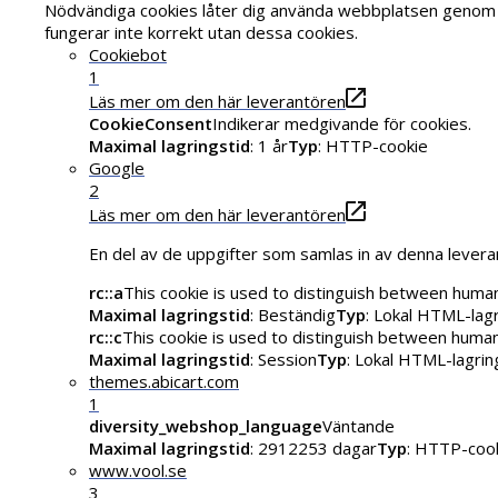
Nödvändiga cookies låter dig använda webbplatsen genom a
fungerar inte korrekt utan dessa cookies.
Cookiebot
1
Läs mer om den här leverantören
CookieConsent
Indikerar medgivande för cookies.
Maximal lagringstid
: 1 år
Typ
: HTTP-cookie
Google
2
Läs mer om den här leverantören
En del av de uppgifter som samlas in av denna levera
rc::a
This cookie is used to distinguish between humans
Maximal lagringstid
: Beständig
Typ
: Lokal HTML-lag
rc::c
This cookie is used to distinguish between huma
Maximal lagringstid
: Session
Typ
: Lokal HTML-lagrin
themes.abicart.com
1
diversity_webshop_language
Väntande
Maximal lagringstid
: 2912253 dagar
Typ
: HTTP-coo
www.vool.se
3