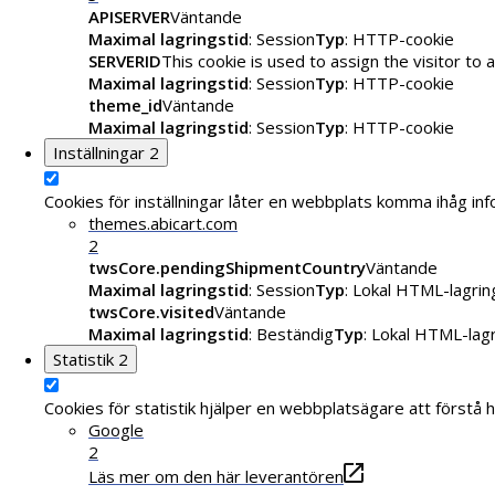
APISERVER
Väntande
Maximal lagringstid
: Session
Typ
: HTTP-cookie
SERVERID
This cookie is used to assign the visitor to a
Maximal lagringstid
: Session
Typ
: HTTP-cookie
theme_id
Väntande
Maximal lagringstid
: Session
Typ
: HTTP-cookie
Inställningar
2
Cookies för inställningar låter en webbplats komma ihåg inf
themes.abicart.com
2
twsCore.pendingShipmentCountry
Väntande
Maximal lagringstid
: Session
Typ
: Lokal HTML-lagrin
twsCore.visited
Väntande
Maximal lagringstid
: Beständig
Typ
: Lokal HTML-lag
Statistik
2
Cookies för statistik hjälper en webbplatsägare att först
Google
2
Läs mer om den här leverantören