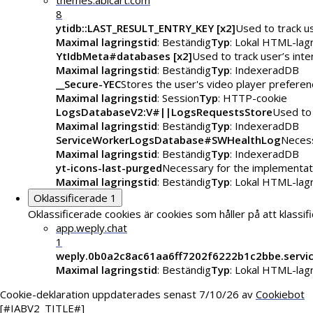
themes.abicart.com
8
ytidb::LAST_RESULT_ENTRY_KEY [x2]
Used to track u
Maximal lagringstid
: Beständig
Typ
: Lokal HTML-lag
YtIdbMeta#databases [x2]
Used to track user’s int
Maximal lagringstid
: Beständig
Typ
: IndexeradDB
__Secure-YEC
Stores the user's video player prefer
Maximal lagringstid
: Session
Typ
: HTTP-cookie
LogsDatabaseV2:V#||LogsRequestsStore
Used to 
Maximal lagringstid
: Beständig
Typ
: IndexeradDB
ServiceWorkerLogsDatabase#SWHealthLog
Necess
Maximal lagringstid
: Beständig
Typ
: IndexeradDB
yt-icons-last-purged
Necessary for the implementati
Maximal lagringstid
: Beständig
Typ
: Lokal HTML-lag
Oklassificerade
1
Oklassificerade cookies är cookies som håller på att klassi
app.weply.chat
1
weply.0b0a2c8ac61aa6ff7202f6222b1c2bbe.servi
Maximal lagringstid
: Beständig
Typ
: Lokal HTML-lag
Cookie-deklaration uppdaterades senast 7/10/26 av
Cookiebot
[#IABV2_TITLE#]