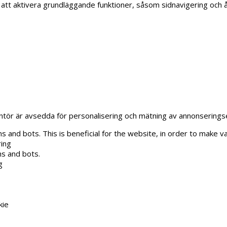
tt aktivera grundläggande funktioner, såsom sidnavigering och 
ntör är avsedda för personalisering och mätning av annonseringsef
 and bots. This is beneficial for the website, in order to make va
ring
ns and bots.
g
kie