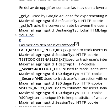
En del av de uppgifter som samlas in av denna levera
_gcl_au
Used by Google AdSense for experimenting wit
Maximal lagringstid
: 3 månader
Typ
: HTTP-cookie
_gcl_ls
Tracks the conversion rate between the user 
Maximal lagringstid
: Beständig
Typ
: Lokal HTML-lag
YouTube
8
Läs mer om den här leverantören
LAST_RESULT_ENTRY_KEY [x2]
Used to track user’s i
Maximal lagringstid
: Session
Typ
: HTTP-cookie
TESTCOOKIESENABLED [x2]
Used to track user’s int
Maximal lagringstid
: 1 dag
Typ
: HTTP-cookie
__Secure-ROLLOUT_TOKEN
Used to track user’s int
Maximal lagringstid
: 180 dagar
Typ
: HTTP-cookie
__Secure-YNID
Used to track user’s interaction with
Maximal lagringstid
: 180 dagar
Typ
: HTTP-cookie
VISITOR_INFO1_LIVE
Tries to estimate the users' ba
Maximal lagringstid
: 180 dagar
Typ
: HTTP-cookie
YSC
Registers a unique ID to keep statistics of what
Maximal lagringstid
: Session
Typ
: HTTP-cookie