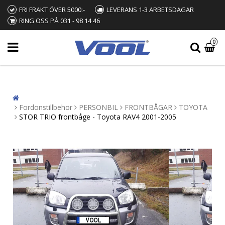
FRI FRAKT ÖVER 5000:-
LEVERANS 1-3 ARBETSDAGAR
RING OSS PÅ 031 - 98 14 46
0
Fordonstillbehör
PERSONBIL
FRONTBÅGAR
TOYOTA
STOR TRIO frontbåge - Toyota RAV4 2001-2005