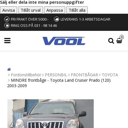
Sälj eller dela inte mina personuppgifter
Avvisa
Tillåt urval
Anpassa
Tillåt alla
FRI FRAKT ÖVER 5000:-
LEVERANS 1-3 ARBETSDAGAR
RING OSS PÅ 031 - 98 14 46
0
Fordonstillbehör
PERSONBIL
FRONTBÅGAR
TOYOTA
MINDRE frontbåge - Toyota Land Cruiser Prado (120)
2003-2009