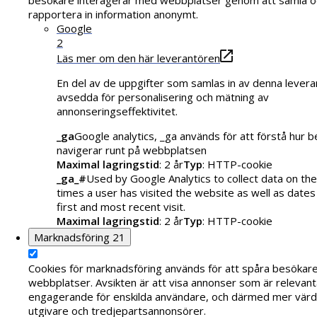
rapportera in information anonymt.
Google
2
Läs mer om den här leverantören
En del av de uppgifter som samlas in av denna levera
avsedda för personalisering och mätning av
annonseringseffektivitet.
_ga
Google analytics, _ga används för att förstå hur 
navigerar runt på webbplatsen
Maximal lagringstid
: 2 år
Typ
: HTTP-cookie
_ga_#
Used by Google Analytics to collect data on th
times a user has visited the website as well as dates
first and most recent visit.
Maximal lagringstid
: 2 år
Typ
: HTTP-cookie
Marknadsföring
21
Cookies för marknadsföring används för att spåra besökar
webbplatser. Avsikten är att visa annonser som är relevant
engagerande för enskilda användare, och därmed mer värde
utgivare och tredjepartsannonsörer.