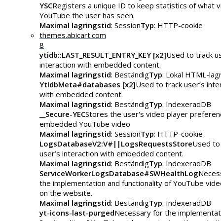
YSC
Registers a unique ID to keep statistics of what 
YouTube the user has seen.
Maximal lagringstid
: Session
Typ
: HTTP-cookie
themes.abicart.com
8
ytidb::LAST_RESULT_ENTRY_KEY [x2]
Used to track u
interaction with embedded content.
Maximal lagringstid
: Beständig
Typ
: Lokal HTML-lag
YtIdbMeta#databases [x2]
Used to track user’s inte
with embedded content.
Maximal lagringstid
: Beständig
Typ
: IndexeradDB
__Secure-YEC
Stores the user's video player preferen
embedded YouTube video
Maximal lagringstid
: Session
Typ
: HTTP-cookie
LogsDatabaseV2:V#||LogsRequestsStore
Used to 
user’s interaction with embedded content.
Maximal lagringstid
: Beständig
Typ
: IndexeradDB
ServiceWorkerLogsDatabase#SWHealthLog
Necess
the implementation and functionality of YouTube vid
on the website.
Maximal lagringstid
: Beständig
Typ
: IndexeradDB
yt-icons-last-purged
Necessary for the implementat