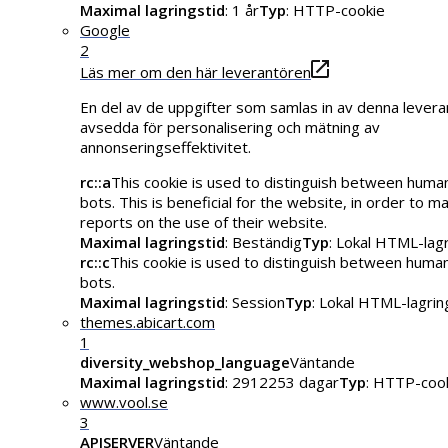
Maximal lagringstid
: 1 år
Typ
: HTTP-cookie
Google
2
Läs mer om den här leverantören
En del av de uppgifter som samlas in av denna levera
avsedda för personalisering och mätning av
annonseringseffektivitet.
rc::a
This cookie is used to distinguish between huma
bots. This is beneficial for the website, in order to ma
reports on the use of their website.
Maximal lagringstid
: Beständig
Typ
: Lokal HTML-lag
rc::c
This cookie is used to distinguish between huma
bots.
Maximal lagringstid
: Session
Typ
: Lokal HTML-lagrin
themes.abicart.com
1
diversity_webshop_language
Väntande
Maximal lagringstid
: 2912253 dagar
Typ
: HTTP-coo
www.vool.se
3
APISERVER
Väntande