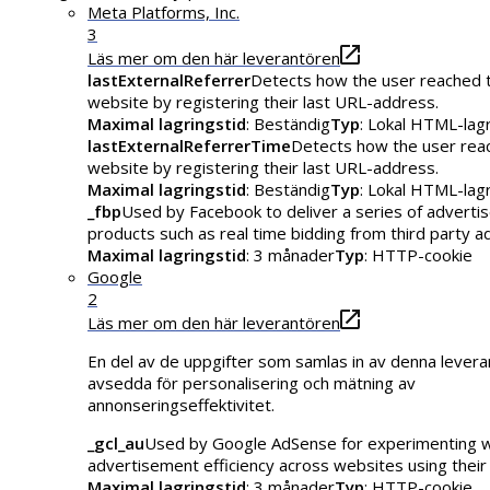
Meta Platforms, Inc.
3
Läs mer om den här leverantören
lastExternalReferrer
Detects how the user reached 
website by registering their last URL-address.
Maximal lagringstid
: Beständig
Typ
: Lokal HTML-lag
lastExternalReferrerTime
Detects how the user rea
website by registering their last URL-address.
Maximal lagringstid
: Beständig
Typ
: Lokal HTML-lag
_fbp
Used by Facebook to deliver a series of advert
products such as real time bidding from third party a
Maximal lagringstid
: 3 månader
Typ
: HTTP-cookie
Google
2
Läs mer om den här leverantören
En del av de uppgifter som samlas in av denna levera
avsedda för personalisering och mätning av
annonseringseffektivitet.
_gcl_au
Used by Google AdSense for experimenting w
advertisement efficiency across websites using their 
Maximal lagringstid
: 3 månader
Typ
: HTTP-cookie