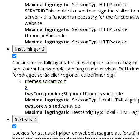
Maximal lagringstid
: Session
Typ
: HTTP-cookie
SERVERID
This cookie is used to assign the visitor to a
server - this function is necessary for the functionalit
website.
Maximal lagringstid
: Session
Typ
: HTTP-cookie
theme_id
Väntande
Maximal lagringstid
: Session
Typ
: HTTP-cookie
Inställningar
2
Cookies för inställningar låter en webbplats komma ihåg in
som ändrar hur webbplatsen fungerar eller visas. Detta kan 
föredraget språk eller regionen du befinner dig i.
themes.abicart.com
2
twsCore.pendingShipmentCountry
Väntande
Maximal lagringstid
: Session
Typ
: Lokal HTML-lagrin
twsCore.visited
Väntande
Maximal lagringstid
: Beständig
Typ
: Lokal HTML-lag
Statistik
2
Cookies för statistik hjälper en webbplatsägare att förstå 
besökare interagerar med webbplatser genom att samla o