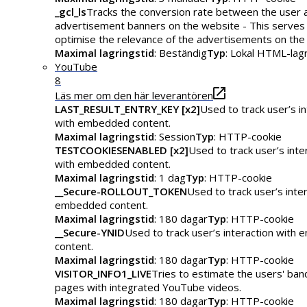
_gcl_ls
Tracks the conversion rate between the user 
advertisement banners on the website - This serves
optimise the relevance of the advertisements on the
Maximal lagringstid
: Beständig
Typ
: Lokal HTML-lag
YouTube
8
Läs mer om den här leverantören
LAST_RESULT_ENTRY_KEY [x2]
Used to track user’s in
with embedded content.
Maximal lagringstid
: Session
Typ
: HTTP-cookie
TESTCOOKIESENABLED [x2]
Used to track user’s inte
with embedded content.
Maximal lagringstid
: 1 dag
Typ
: HTTP-cookie
__Secure-ROLLOUT_TOKEN
Used to track user’s inte
embedded content.
Maximal lagringstid
: 180 dagar
Typ
: HTTP-cookie
__Secure-YNID
Used to track user’s interaction with
content.
Maximal lagringstid
: 180 dagar
Typ
: HTTP-cookie
VISITOR_INFO1_LIVE
Tries to estimate the users' ba
pages with integrated YouTube videos.
Maximal lagringstid
: 180 dagar
Typ
: HTTP-cookie