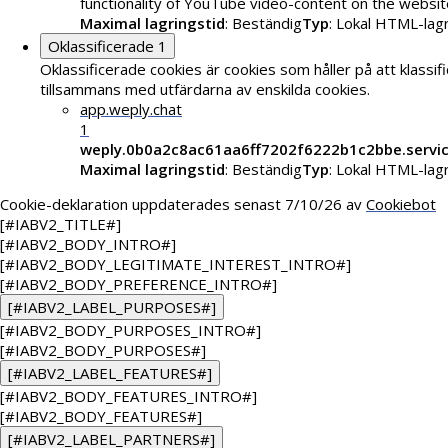
functionality of YouTube video-content on the websit
Maximal lagringstid
: Beständig
Typ
: Lokal HTML-lag
Oklassificerade
1
Oklassificerade cookies är cookies som håller på att klassif
tillsammans med utfärdarna av enskilda cookies.
app.weply.chat
1
weply.0b0a2c8ac61aa6ff7202f6222b1c2bbe.servi
Maximal lagringstid
: Beständig
Typ
: Lokal HTML-lag
Cookie-deklaration uppdaterades senast 7/10/26 av
Cookiebot
[#IABV2_TITLE#]
[#IABV2_BODY_INTRO#]
[#IABV2_BODY_LEGITIMATE_INTEREST_INTRO#]
[#IABV2_BODY_PREFERENCE_INTRO#]
[#IABV2_LABEL_PURPOSES#]
[#IABV2_BODY_PURPOSES_INTRO#]
[#IABV2_BODY_PURPOSES#]
[#IABV2_LABEL_FEATURES#]
[#IABV2_BODY_FEATURES_INTRO#]
[#IABV2_BODY_FEATURES#]
[#IABV2_LABEL_PARTNERS#]