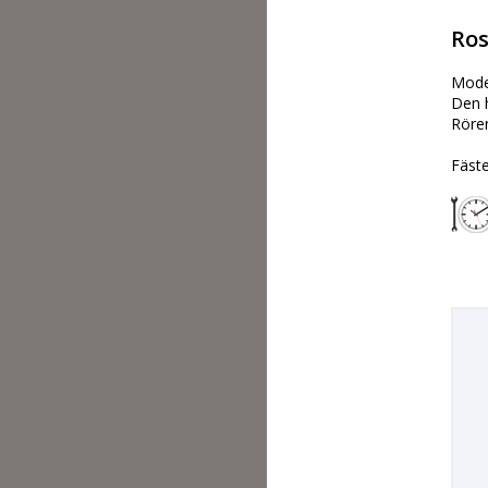
Ros
Model
Den h
Rören
Fäste