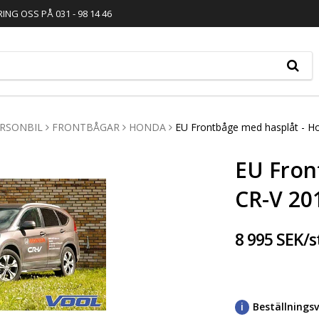
RING OSS PÅ 031 - 98 14 46
RSONBIL
FRONTBÅGAR
HONDA
EU Frontbåge med hasplåt - H
EU Fron
CR-V 20
8 995 SEK/s
Beställnings