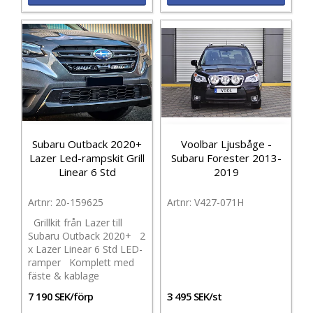
Subaru Outback 2020+
Voolbar Ljusbåge -
Lazer Led-rampskit Grill
Subaru Forester 2013-
Linear 6 Std
2019
20-159625
V427-071H
Grillkit från Lazer till
Subaru Outback 2020+ 2
x Lazer Linear 6 Std LED-
ramper Komplett med
fäste & kablage
7 190 SEK/förp
3 495 SEK/st