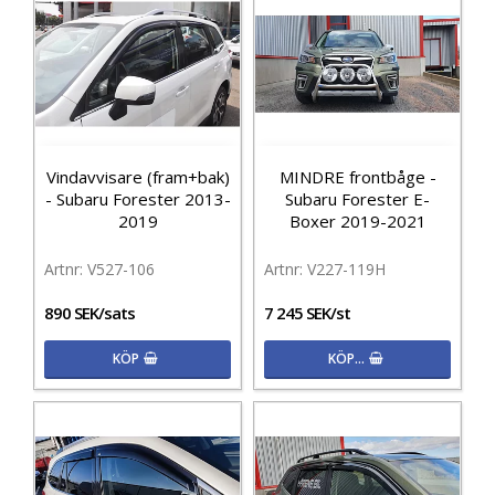
Vindavvisare (fram+bak)
MINDRE frontbåge -
- Subaru Forester 2013-
Subaru Forester E-
2019
Boxer 2019-2021
V527-106
V227-119H
890 SEK/sats
7 245 SEK/st
KÖP
KÖP…