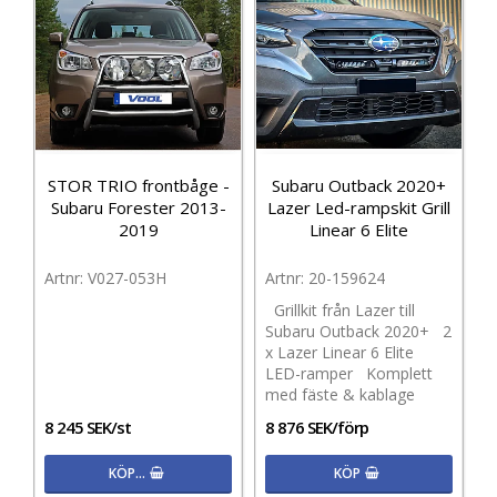
STOR TRIO frontbåge -
Subaru Outback 2020+
Subaru Forester 2013-
Lazer Led-rampskit Grill
2019
Linear 6 Elite
V027-053H
20-159624
Grillkit från Lazer till
Subaru Outback 2020+ 2
x Lazer Linear 6 Elite
LED-ramper Komplett
med fäste & kablage
8 245 SEK/st
8 876 SEK/förp
KÖP…
KÖP