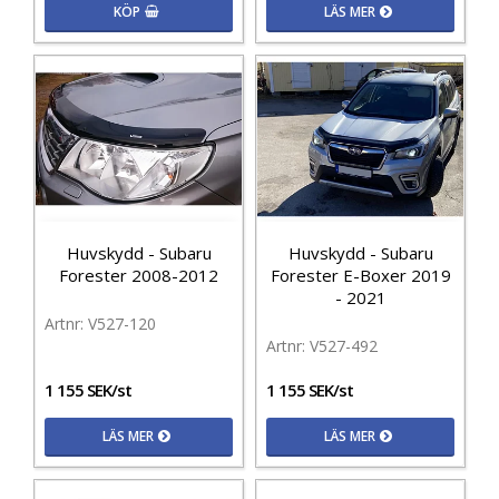
KÖP
LÄS MER
Huvskydd - Subaru
Huvskydd - Subaru
Forester 2008-2012
Forester E-Boxer 2019
- 2021
V527-120
V527-492
1 155 SEK/st
1 155 SEK/st
LÄS MER
LÄS MER