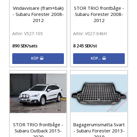
Vindavvisare (fram+bak)
STOR TRIO frontbåge -
- Subaru Forester 2008-
Subaru Forester 2008-
2012
2012
V527-105
V027-046H
890 SEK/sats
8 245 SEK/st
KÖP
KÖP…
STOR TRIO frontbåge -
Bagagerumsmatta Svart
Subaru Outback 2015-
- Subaru Forester 2013-
2020
2019