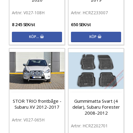
V027-108H
HCRZ233007
8 245 SEK/st
650 SEK/st
KÖP…
KÖP
STOR TRIO frontbåge -
Gummimatta Svart (4
Subaru XV 2012-2017
delar), Subaru Forester
2008-2012
V027-065H
HCRZ202701