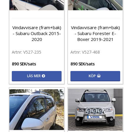
Vindavvisare (fram+bak)
Vindavvisare (fram+bak)
- Subaru Outback 2015-
- Subaru Forester E-
2020
Boxer 2019-2021
V527-235
V527-468
890 SEK/sats
890 SEK/sats
LÄS MER
KÖP