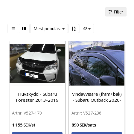
Filter
Mest populära
48
Huvskydd - Subaru
Vindavvisare (fram+bak)
Forester 2013-2019
- Subaru Outback 2020-
V527-170
V527-236
1 155 SEK/st
890 SEK/sats