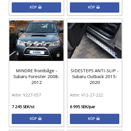
KÖP
KÖP
MINDRE frontbåge -
SIDESTEPS ANTI-SLIP -
Subaru Forester 2008-
Subaru Outback 2015-
2012
2020
V227-057
V12-27-222
7 245 SEK/st
6 995 SEK/par
KÖP
KÖP