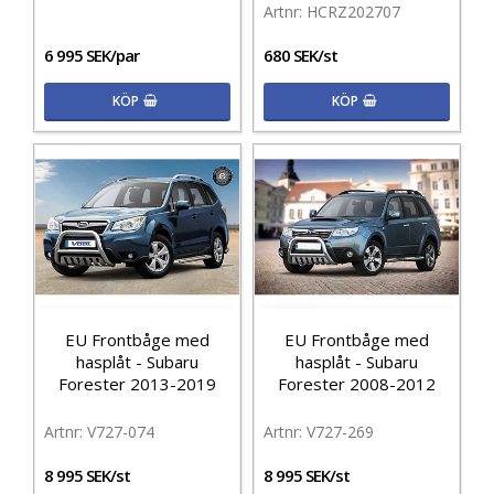
HCRZ202707
6 995 SEK/par
680 SEK/st
KÖP
KÖP
EU Frontbåge med
EU Frontbåge med
hasplåt - Subaru
hasplåt - Subaru
Forester 2013-2019
Forester 2008-2012
V727-074
V727-269
8 995 SEK/st
8 995 SEK/st