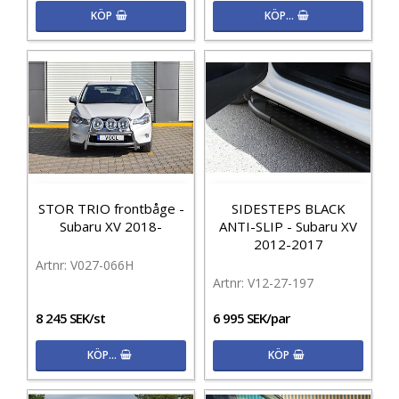
KÖP
KÖP…
STOR TRIO frontbåge -
SIDESTEPS BLACK
Subaru XV 2018-
ANTI-SLIP - Subaru XV
2012-2017
V027-066H
V12-27-197
8 245 SEK/st
6 995 SEK/par
KÖP…
KÖP