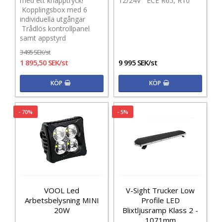
med ett knapptryck!
12/24V ECE R65, R10
Kopplingsbox med 6
individuella utgångar
Trådlös kontrollpanel
samt appstyrd
3 495 SEK/st
1 895,50 SEK/st
9 995 SEK/st
KÖP
KÖP
- 70%
- 5%
VOOL Led
V-Sight Trucker Low
Arbetsbelysning MINI
Profile LED
20W
Blixtljusramp Klass 2 -
1071mm