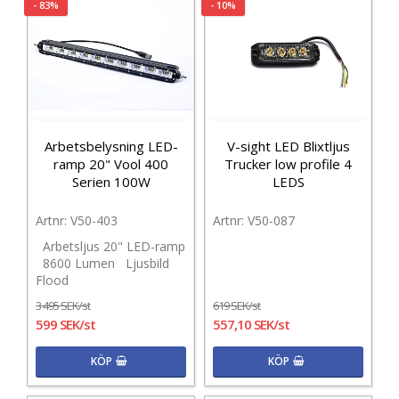
- 83%
- 10%
Arbetsbelysning LED-
V-sight LED Blixtljus
ramp 20" Vool 400
Trucker low profile 4
Serien 100W
LEDS
V50-403
V50-087
Arbetsljus 20" LED-ramp
8600 Lumen Ljusbild
Flood
3 495 SEK/st
619 SEK/st
599 SEK/st
557,10 SEK/st
KÖP
KÖP