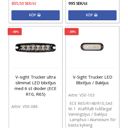
805,50 SEK/st
995 SEK/st
KÖP
KÖP
- 48%
- 38%
V-sight Trucker ultra
V-Sight Trucker LED
slimmat LED blixtljus
Blixtljus / Bakljus
med 6 st dioder (ECE
R10, R65)
V50-103
ECE R65/R148/R10,SAE
V50-086
W-1 Kraftfullt tvåfärgat
Varningsljus / Bakljus
Lamphus i Aluminium för
bästa kylning