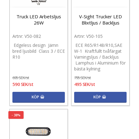
Truck LED Arbetsljus
V-Sight Trucker LED
26W
Blixtljus / Backljus
V50-082
V50-105
Edgeless design Jämn
ECE R65/R148/R10,SAE
bred ljusbild Class 3 / ECE
W-1 Kraftfullt tvåfärgat
R10
Varningsljus / Backljus
Lamphus i Aluminium för
bästa kylning
695 SEK/st
795 SEK/st
590 SEK/st
495 SEK/st
KÖP
KÖP
- 38%