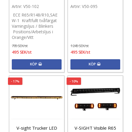
V50-102
V50-095
ECE R65/R148/R10,SAE
W-1 Kraftfullt tvåfärgat
Varningsljus / Blinkers
Positions/Arbetsljus i
Orange/Vitt
795 SEK/st
1 245 SEK/st
495 SEK/st
495 SEK/st
KÖP
KÖP
- 17%
- 10%
V-sight Trucker LED
V-SIGHT Visible R65