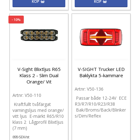
KÖP
KÖP
- 10%
V-Sight Blixtljus R65
V-SIGHT Trucker LED
Klass 2 - Slim Dual
Baklykta 5-kammare
Orange/ Vit
V50-136
V50-110
Passar både 12-24V ECE
R3/R7/R10/R23/R38
Kraftfullt tvåfärgat
Bak/Broms/Back/Blinker
varningsljus med orange/
s/Dim/Reflex
vitt ljus E-märkt R65/R10
klass 2 Lågprofil Blixtljus
(7 mm)
895 SEK/st