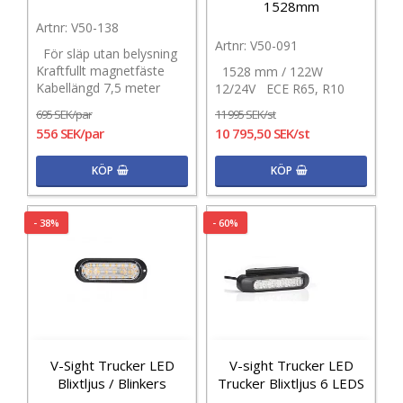
1528mm
V50-138
V50-091
För släp utan belysning
Kraftfullt magnetfäste
1528 mm / 122W
Kabellängd 7,5 meter
12/24V ECE R65, R10
695 SEK/par
11 995 SEK/st
556 SEK/par
10 795,50 SEK/st
KÖP
KÖP
- 38%
- 60%
V-Sight Trucker LED
V-sight Trucker LED
Blixtljus / Blinkers
Trucker Blixtljus 6 LEDS