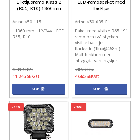
Blixtljusramp Klass 2
LED-rampspaket med
(R65, R10) 1860mm
Backljus
V50-115
V50-035-P1
1860 mm 12/24V ECE
Paket med Visible R65 19"
R65, R10
ramp och två stycken
Visible backljus
Räckvidd (1lux@468m)
Multifunktion med
inbyggda varningsljus
13 495 SEK/st
5 185 SEK/st
11 245 SEK/st
4 665 SEK/st
KÖP
KÖP…
- 15%
- 38%