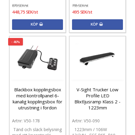
870 SEK/st
795 SEK/st
448,75 SEK/st
495 SEK/st
KÖP
KÖP
- 46%
Blackbox kopplingsbox
V-Sight Trucker Low
med kontrollpanel 6-
Profile LED
kanalig kopplingsbox för
Blixtljusramp Klass 2 -
utrustning i fordon
1223mm
V50-178
V50-090
Tänd och släck belysning
1223mm / 106W