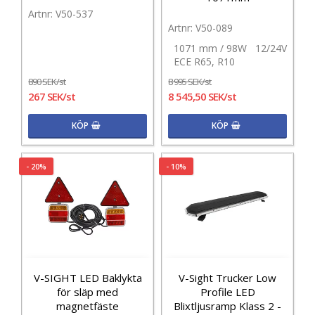
V50-537
V50-089
1071 mm / 98W 12/24V
ECE R65, R10
890 SEK/st
8 995 SEK/st
267 SEK/st
8 545,50 SEK/st
KÖP
KÖP
- 20%
- 10%
V-SIGHT LED Baklykta
V-Sight Trucker Low
för släp med
Profile LED
magnetfäste
Blixtljusramp Klass 2 -