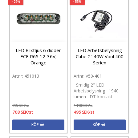
- 29%
- 55%
LED Blixtljus 6 dioder
LED Arbetsbelysning
ECE R65 12-36V,
Cube 2" 40W Vool 400
Orange
Serien
451013
V50-401
Smidig 2" LED
Arbetsbelysning 1940
lumen DT-kontakt
995 SEK/st
1 110 SEK/st
708 SEK/st
495 SEK/st
KÖP
KÖP