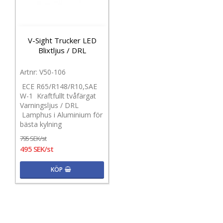
V-Sight Trucker LED
Blixtljus / DRL
V50-106
ECE R65/R148/R10,SAE
W-1 Kraftfullt tvåfärgat
Varningsljus / DRL
Lamphus i Aluminium för
bästa kylning
795 SEK/st
495 SEK/st
KÖP