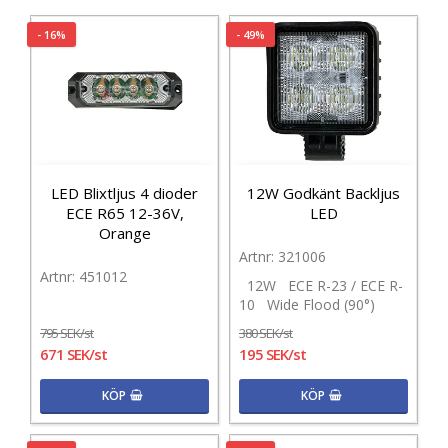
- 16%
- 49%
LED Blixtljus 4 dioder
12W Godkänt Backljus
ECE R65 12-36V,
LED
Orange
321006
451012
12W ECE R-23 / ECE R-
10 Wide Flood (90°)
795 SEK/st
380 SEK/st
671 SEK/st
195 SEK/st
KÖP
KÖP