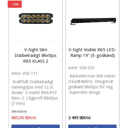
- 10%
V-Sight Slim
V-Sight Visible R65 LED-
Dubbelradigt Blixtljus
Ramp 19" (E-godkänd)
R65 KLASS 2
V50-035
V50-111
Räckvidd över 900 meter
(1lux@468m) Integrerat
Kraftfullt Dubbelradigt
godkänt blixtljus för väg
Varningsljus med 12 st
Superslim design
dioder E-märkt R65/R10
klass 2 Lågprofil Blixtljus
(7 mm)
895 SEK/st
805,50 SEK/st
2 495 SEK/st