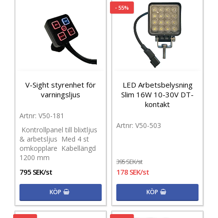
- 55%
V-Sight styrenhet för
LED Arbetsbelysning
varningsljus
Slim 16W 10-30V DT-
kontakt
V50-181
V50-503
Kontrollpanel till blixtljus
& arbetsljus Med 4 st
omkopplare Kabellängd
1200 mm
395 SEK/st
795 SEK/st
178 SEK/st
KÖP
KÖP